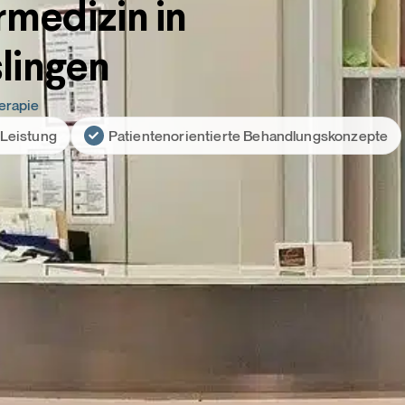
rmedizin in
lingen
erapie
 Leistung
Patientenorientierte Behandlungskonzepte