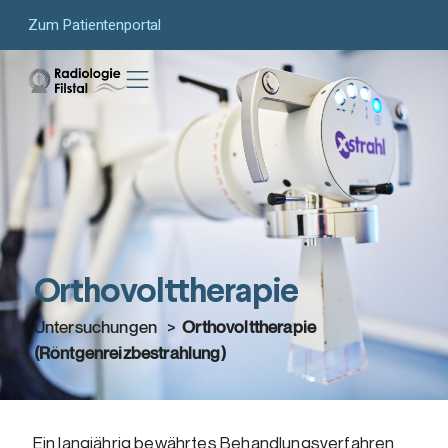
Zum Patientenportal
Orthovolttherapie
Untersuchungen >
Orthovolttherapie
(Röntgenreizbestrahlung)
Ein langjährig bewährtes Behandlungsverfahren