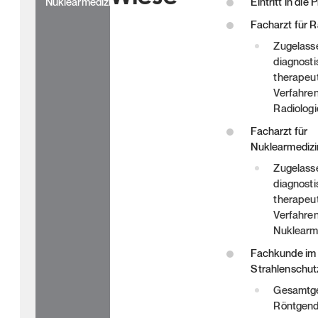
Nuklearmedizin
Eintritt in die
Facharzt für R
Zugelasse
diagnost
therapeu
Verfahren
Radiologi
Facharzt für
Nuklearmedizi
Zugelasse
diagnost
therapeu
Verfahren
Nuklearm
Fachkunde im
Strahlenschut
Gesamtge
Röntgend