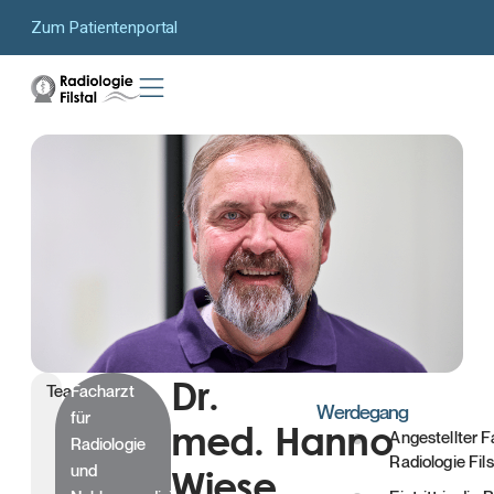
Zum Patientenportal
Dr.
Team
Facharzt
Werdegang
für
med. Hanno
Angestellter F
Radiologie
Radiologie Fils
und
Wiese